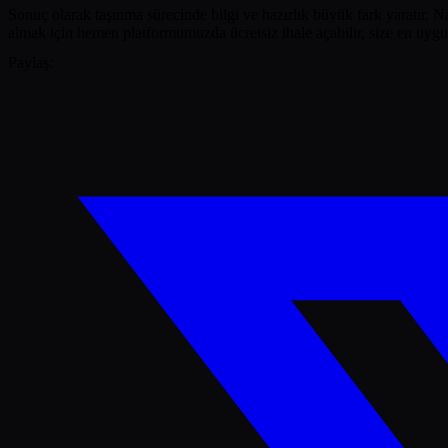
Sonuç olarak taşınma sürecinde bilgi ve hazırlık büyük fark yaratır. Na
almak için hemen platformumuzda ücretsiz ihale açabilir, size en uygun 
Paylaş: