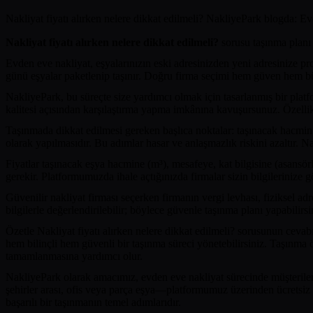
Nakliyat fiyatı alırken nelere dikkat edilmeli? NakliyePark blogda: Ev
Nakliyat fiyatı alırken nelere dikkat edilmeli?
sorusu taşınma planı 
Evden eve nakliyat, eşyalarınızın eski adresinizden yeni adresinize profe
günü eşyalar paketlenip taşınır. Doğru firma seçimi hem güven hem büt
NakliyePark, bu süreçte size yardımcı olmak için tasarlanmış bir platfo
kalitesi açısından karşılaştırma yapma imkânına kavuşursunuz. Özellikl
Taşınmada dikkat edilmesi gereken başlıca noktalar: taşınacak hacmin 
olarak yapılmasıdır. Bu adımlar hasar ve anlaşmazlık riskini azaltır. Na
Fiyatlar taşınacak eşya hacmine (m³), mesafeye, kat bilgisine (asansörlü
gerekir. Platformumuzda ihale açtığınızda firmalar sizin bilgilerinize g
Güvenilir nakliyat firması seçerken firmanın vergi levhası, fiziksel adr
bilgilerle değerlendirilebilir; böylece güvenle taşınma planı yapabilirsi
Özetle Nakliyat fiyatı alırken nelere dikkat edilmeli? sorusunun ceva
hem bilinçli hem güvenli bir taşınma süreci yönetebilirsiniz. Taşınma 
tamamlanmasına yardımcı olur.
NakliyePark olarak amacımız, evden eve nakliyat sürecinde müşterilerin
şehirler arası, ofis veya parça eşya—platformumuz üzerinden ücretsiz i
başarılı bir taşınmanın temel adımlarıdır.