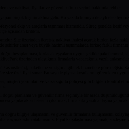
den eve nakliyat, fiyatlar ve güvenilir firma seçimi hakkında rehber.
yapan birçok kişinin aklına gelir. Bu yazıda konuyu detaylı ele alıyoruz
syonel ekip ve araçlarla taşınması hizmetidir. Süreç genelde keşif veya foto
çe açısından kritiktir.
rmdur. Site üzerinden ücretsiz nakliyat ihalesi açarak birden fazla nakl
e şehirler arası veya büyük hacimli taşınmalarda birkaç farklı firmanın t
doğru hesaplanması, kırılacak eşyaların uygun şekilde paketlenmesi, sig
kliyePark üzerinden ulaştığınız firmalarla yapacağınız yazılı anlaşmalar 
 / asansörsüz), paketleme ve sigorta gibi ek hizmetlere göre değişir. Sab
öre size özel fiyat sunar. Bu sayede piyasa koşullarını görerek en uygun t
esi, müşteri yorumları ve varsa sigorta poliçesi gibi bilgileri kontrol e
niz.
bı, doğru planlama ve güvenilir firma seçimiyle bir arada düşünüldüğünde
öncesi yapılacaklar listesini çıkarmak, firmalarla yazılı anlaşma yapma
 doğru bilgiye ulaşmasını ve güvenilir firmalarla buluşmasını kolaylaştı
hale açarak adım atabilirsiniz. Fiyat karşılaştırması yapmak, sözleşme v