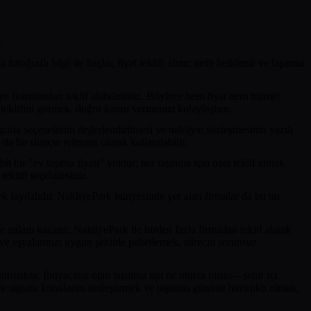
.
ğraflı bilgi ile başlar, fiyat teklifi alınır, tarih belirlenir ve taşınma
iye firmasından teklif alabilirsiniz. Böylece hem fiyat hem hizmet
eklifini görmek, doğru kararı vermenizi kolaylaştırır.
orta seçeneğinin değerlendirilmesi ve nakliyat sözleşmesinin yazılı
da bu süreçte referans olarak kullanılabilir.
it bir "ev taşıma fiyatı" yoktur; her taşınma için özel teklif almak
eklifi seçebilirsiniz.
tmek faydalıdır. NakliyePark bünyesinde yer alan firmalar da bu tür
 anlam kazanır. NakliyePark ile birden fazla firmadan teklif alarak
k ve eşyalarınızı uygun şekilde paketlemek, sürecin sorunsuz
rmaktır. İhtiyacınız olan taşınma tipi ne olursa olsun—şehir içi,
e sigorta konularını netleştirmek ve taşınma gününe hazırlıklı olmak,