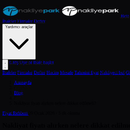
Beta
İhaleler
Firmalar
Defter
Yardımcı araçlar
Giriş
Üye ol
İhale başlat
İhaleler
Firmalar
Defter
Hacim
Mesafe
Tahmini fiyat
Nakliyeci bul
Gi
Anasayfa
/
Blog
/
Nakliyat fiyatı alırken nelere dikkat edilmeli?
Fiyat Rehberi
29 Ocak 2026
· 3 dk okuma
Nakliyat fiyatı alırken nelere dikkat edilm