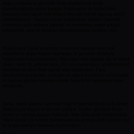
doğru planlama ve güvenilir firma seçimiyle bir arada
düşünüldüğünde anlam kazanır. Nakliyepark ile birden fazla
firmadan teklif alarak hem bilinçli hem güvenli bir taşınma süreci
yönetebilirsiniz. Taşınma öncesi yapılacaklar listesini çıkarmak,
firmalarla yazılı anlaşma yapmak ve eşyalarınızı uygun şekilde
paketlemek, sürecin sorunsuz tamamlanmasına yardımcı olur.
Nakliyepark olarak amacımız, evden eve nakliyat sürecinde
müşterilerin doğru bilgiye ulaşmasını ve güvenilir firmalarla
buluşmasını kolaylaştırmaktır. İhtiyacınız olan taşınma tipi ne olursa
olsun—şehir içi, şehirler arası, ofis veya parça eşya—platformumuz
üzerinden ücretsiz ihale açarak adım atabilirsiniz. Fiyat
karşılaştırması yapmak, sözleşme ve sigorta konularını netleştirmek
ve taşınma gününe hazırlıklı olmak, başarılı bir taşınmanın temel
adımlarıdır.
Sonuç olarak taşınma sürecinde bilgi ve hazırlık büyük fark yaratır.
Nakliyepark blogda evden eve nakliyat, fiyatlar, güvenilir firma
seçimi ve taşınma ipuçları hakkında daha fazla içerik bulabilirsiniz.
Teklif almak için hemen platformumuzda ücretsiz ihale açabilir, size
en uygun nakliyat firmasını seçebilirsiniz.