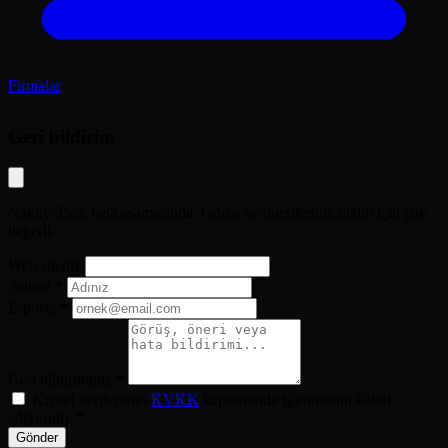
Firmalar
Geri bildirim
NakliyePark beta aşamasında. Görüş ve önerileriniz bizim için çok
değerli.
Web siteniz
Adınız *
E-posta *
Geri bildiriminiz *
Kişisel verilerimin
KVKK
kapsamında işlenmesini kabul
ediyorum. *
Gönder