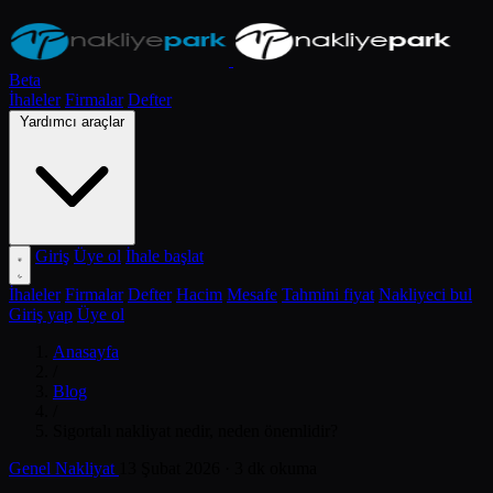
Beta
İhaleler
Firmalar
Defter
Yardımcı araçlar
Giriş
Üye ol
İhale başlat
İhaleler
Firmalar
Defter
Hacim
Mesafe
Tahmini fiyat
Nakliyeci bul
Giriş yap
Üye ol
Anasayfa
/
Blog
/
Sigortalı nakliyat nedir, neden önemlidir?
Genel Nakliyat
13 Şubat 2026
· 3 dk okuma