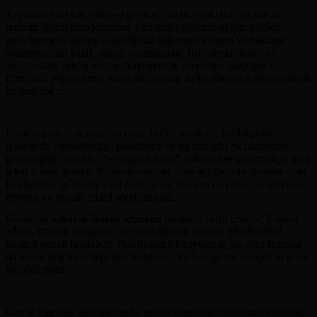
Taşınmada dikkat edilmesi gereken başlıca noktalar: taşınacak
hacmin doğru hesaplanması, kırılacak eşyaların uygun şekilde
paketlenmesi, sigorta seçeneğinin değerlendirilmesi ve nakliyat
sözleşmesinin yazılı olarak yapılmasıdır. Bu adımlar hasar ve
anlaşmazlık riskini azaltır. Nakliyepark üzerinden ulaştığınız
firmalarla yapacağınız yazılı anlaşmalar da bu süreçte referans olarak
kullanılabilir.
Fiyatlar taşınacak eşya hacmine (m³), mesafeye, kat bilgisine
(asansörlü / asansörsüz), paketleme ve sigorta gibi ek hizmetlere
göre değişir. Sabit bir "ev taşıma fiyatı" yoktur; her taşınma için özel
teklif almak gerekir. Platformumuzda ihale açtığınızda firmalar sizin
bilgilerinize göre size özel fiyat sunar. Bu sayede piyasa koşullarını
görerek en uygun teklifi seçebilirsiniz.
Güvenilir nakliyat firması seçerken firmanın vergi levhası, fiziksel
adresi, müşteri yorumları ve varsa sigorta poliçesi gibi bilgileri
kontrol etmek faydalıdır. Nakliyepark bünyesinde yer alan firmalar
da bu tür bilgilerle değerlendirilebilir; böylece güvenle taşınma planı
yapabilirsiniz.
Özetle Sigortalı nakliyat nedir, neden önemlidir? sorusunun cevabı,