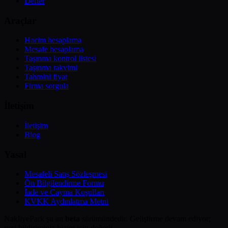
Defter
Araçlar
Hacim hesaplama
Mesafe hesaplama
Taşınma kontrol listesi
Taşınma takvimi
Tahmini fiyat
Firma sorgula
İletişim
İletişim
Blog
Yasal
Mesafeli Satış Sözleşmesi
Ön Bilgilendirme Formu
İade ve Cayma Koşulları
KVKK Aydınlatma Metni
NakliyePark şu an
beta
sürümündedir. Geliştirme devam ediyor;
geri bildiriminiz bizim için değerli.