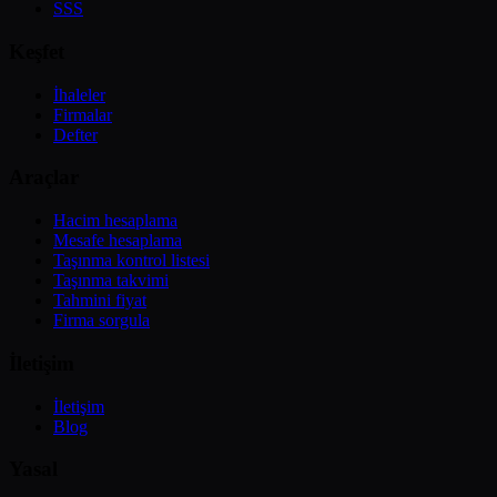
SSS
Keşfet
İhaleler
Firmalar
Defter
Araçlar
Hacim hesaplama
Mesafe hesaplama
Taşınma kontrol listesi
Taşınma takvimi
Tahmini fiyat
Firma sorgula
İletişim
İletişim
Blog
Yasal