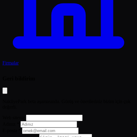
Firmalar
Geri bildirim
NakliyePark beta aşamasında. Görüş ve önerileriniz bizim için çok
değerli.
Web siteniz
Adınız *
E-posta *