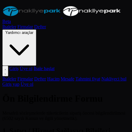
Beta
İhaleler
Firmalar
Defter
Yardımcı araçlar
Giriş
Üye ol
İhale başlat
İhaleler
Firmalar
Defter
Hacim
Mesafe
Tahmini fiyat
Nakliyeci bul
Giriş yap
Üye ol
Ön Bilgilendirme Formu
Mesafeli sözleşmelerde tüketicilerin sipariş öncesi bilgilendirilmesi
(6502 sayılı Kanun ve ilgili yönetmelik).
1. Satıcı / Hizmet Sağlayıcı Bilgileri