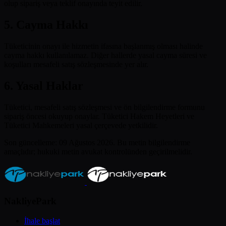
olup sipariş veya teklif onayında teyit edilir.
5. Cayma Hakkı
Tüketicinin onayı ile hizmetin ifasına başlanmış olması halinde
cayma hakkı kullanılamaz. Diğer hallerde yasal cayma süresi ve
koşulları mesafeli satış sözleşmesinde yer alır.
6. Yasal Haklar
Tüketici, mesafeli satış sözleşmesi ve ön bilgilendirme formunu
sipariş öncesi okuyup onaylar. Tüketici Hakem Heyetleri ve
Tüketici Mahkemeleri yasal çerçevede yetkilidir.
Son güncelleme: 09 Ağustos 2026. Bu metin bilgilendirme
amaçlıdır; hukuki metin avukat kontrolünden geçirilmelidir.
NakliyePark
İhale başlat