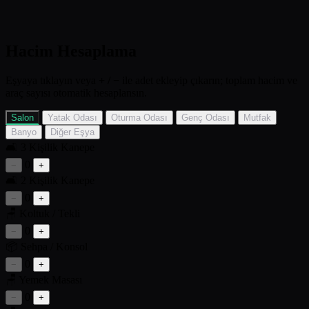
Hacim Hesaplama
Eşyaya tıklayın veya
+ / −
ile adet ekleyip çıkarın; toplam hacim ve
araç sayısı otomatik hesaplansın.
Salon
Yatak Odası
Oturma Odası
Genç Odası
Mutfak
Banyo
Diğer Eşya
🛋️
3 Kişilik Kanepe
0
−
+
🛋️
2 Kişilik Kanepe
0
−
+
🪑
Koltuk / Tekli
0
−
+
📦
Sehpa / Konsol
0
−
+
🪑
Yemek Masası
0
−
+