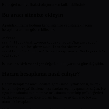
Bu değeri nakliye ihalesi oluştururken kullanabilirsiniz.
Bu aracı sitenize ekleyin
Aşağıdaki iframe kodunu kendi sitenize yapıştırarak hacim
hesaplama aracını gösterebilirsiniz.
<iframe
src="https://nakliyepark.com/araclar/hacim/embed"
width="100%" height="600" frameborder="0"
scrolling="no" title="Hacim Hesaplama - NakliyePark">
</iframe>
İsterseniz
ve
değerlerini ihtiyacınıza göre değiştirin.
width
height
Hacim hesaplama nasıl çalışır?
Hacim hesaplama aracı, odalara göre (salon, yatak odası, mutfak,
banyo, diğer eşya) listelenen eşyalardan seçim yapmanızı sağlar. Her
eşya için tahmini minimum ve maksimum metreküp (m³) değerleri
vardır; seçimlerinize göre toplam hacim ve uygun araç boyutu
otomatik hesaplanır.