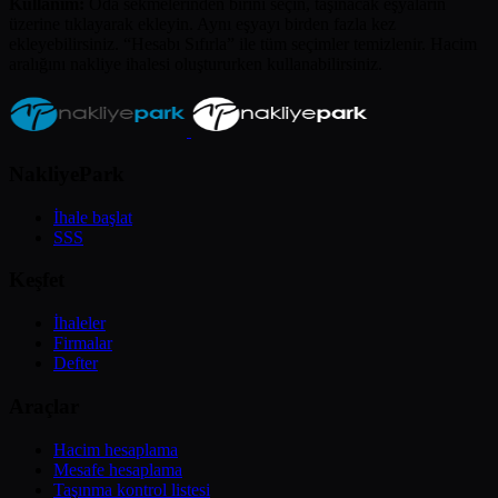
Kullanım:
Oda sekmelerinden birini seçin, taşınacak eşyaların
üzerine tıklayarak ekleyin. Aynı eşyayı birden fazla kez
ekleyebilirsiniz. “Hesabı Sıfırla” ile tüm seçimler temizlenir. Hacim
aralığını nakliye ihalesi oluştururken kullanabilirsiniz.
NakliyePark
İhale başlat
SSS
Keşfet
İhaleler
Firmalar
Defter
Araçlar
Hacim hesaplama
Mesafe hesaplama
Taşınma kontrol listesi