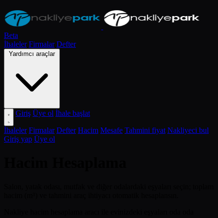
Beta
İhaleler
Firmalar
Defter
Yardımcı araçlar
Giriş
Üye ol
İhale başlat
İhaleler
Firmalar
Defter
Hacim
Mesafe
Tahmini fiyat
Nakliyeci bul
Giriş yap
Üye ol
Hacim Hesaplama
Salon, yatak odası, mutfak ve diğer odalardaki eşyaları seçin; toplam
hacim (m³) ve tahmini araç ihtiyacı otomatik hesaplansın.
Nakliye hacim hesaplama aracı ile evinizdeki eşyaları oda oda