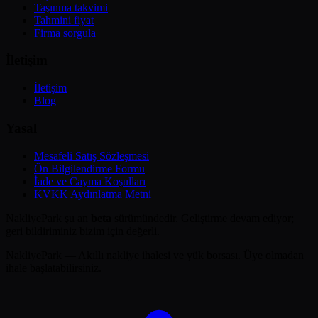
Taşınma takvimi
Tahmini fiyat
Firma sorgula
İletişim
İletişim
Blog
Yasal
Mesafeli Satış Sözleşmesi
Ön Bilgilendirme Formu
İade ve Cayma Koşulları
KVKK Aydınlatma Metni
NakliyePark şu an
beta
sürümündedir. Geliştirme devam ediyor;
geri bildiriminiz bizim için değerli.
NakliyePark — Akıllı nakliye ihalesi ve yük borsası. Üye olmadan
ihale başlatabilirsiniz.