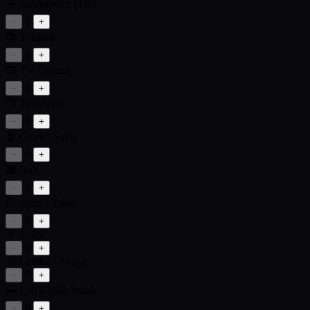
🪑
Sandalyeler (4'lü)
0
−
+
📚
Kitaplık
0
−
+
📺
TV Ünitesi
0
−
+
📺
Televizyon
0
−
+
🪴
Çiçek / Saksı
0
−
+
🟫
Halı
0
−
+
🪞
Ayna / Tablo
0
−
+
💡
Avize
0
−
+
💡
Lamba / Abajur
0
−
+
🛏️
Çift Kişilik Yatak
0
−
+