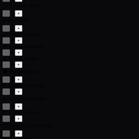
📦
Oyuncak / Kutu
0
−
+
❄️
Buzdolabı
0
−
+
🍳
Fırın / Ankastre
0
−
+
🧼
Bulaşık Makinesi
0
−
+
🚪
Mutfak Dolabı
0
−
+
🍽️
Mutfak Masası
0
−
+
👕
Çamaşır Makinesi
0
−
+
☀️
Kurutma Makinesi
0
−
+
🔌
Küçük Ev Aleti
0
−
+
📦
Tencere / Tava / Kutu
0
−
+