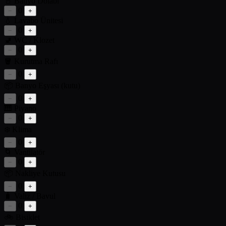
🚪
Banyo Dolabı
0
−
+
💧
Lavabo Ünitesi
0
−
+
🚽
WC / Klozet
0
−
+
🪣
Kurutma Rafı
0
−
+
📦
Banyo Eşyası (kutu)
0
−
+
🎹
Piyano
0
−
+
❄️
Klima
0
−
+
🌀
Vantilatör
0
−
+
📦
Nakliye Kutusu
0
−
+
🧳
Valiz / Bavul
0
−
+
🚲
Bisiklet