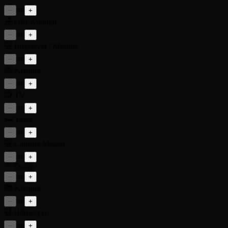
0
−
+
🪑
Ofis Koltuğu
0
−
+
💻
Bilgisayar / Monitör
0
−
+
📚
Kitaplık
0
−
+
📺
TV
0
−
+
🛏️
Yatak
0
−
+
💻
Çalışma Masası
0
−
+
🚪
Dolap
0
−
+
📚
Kitaplık
0
−
+
💻
Bilgisayar
0
−
+