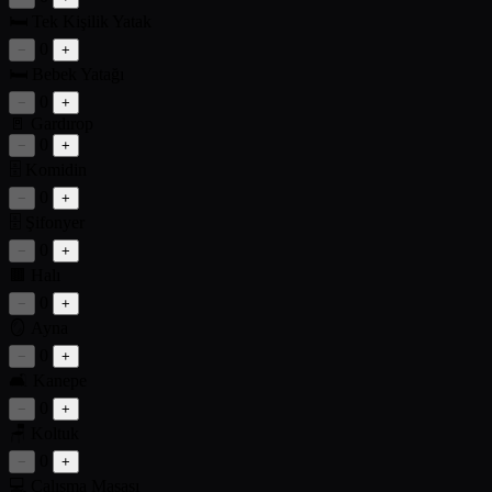
🛏️
Tek Kişilik Yatak
0
−
+
🛏️
Bebek Yatağı
0
−
+
🚪
Gardırop
0
−
+
🗄️
Komidin
0
−
+
🗄️
Şifonyer
0
−
+
🟫
Halı
0
−
+
🪞
Ayna
0
−
+
🛋️
Kanepe
0
−
+
🪑
Koltuk
0
−
+
💻
Çalışma Masası