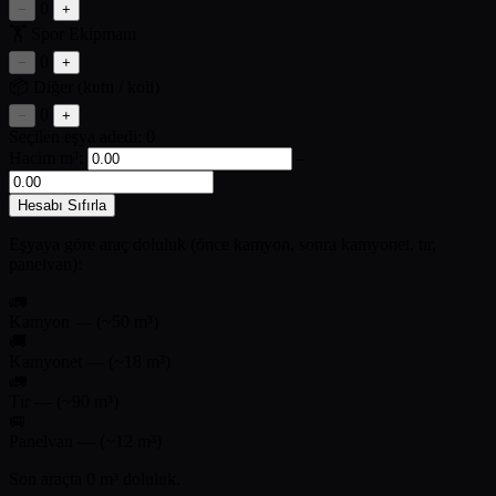
0
−
+
🏋️
Spor Ekipmanı
0
−
+
📦
Diğer (kutu / koli)
0
−
+
Seçilen eşya adedi:
0
Hacim m³:
–
Hesabı Sıfırla
Eşyaya göre araç doluluk (önce kamyon, sonra kamyonet, tır,
panelvan):
🚛
Kamyon
—
(~50 m³)
🚚
Kamyonet
—
(~18 m³)
🚛
Tır
—
(~90 m³)
🚐
Panelvan
—
(~12 m³)
Son araçta
0
m³ doluluk.