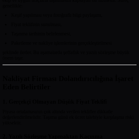
ekip ve uygun araçlarla taşınmasını kapsayan bir hizmettir. Süreç
genellikle:
Keşif yapılması veya fotoğraflı bilgi paylaşımı,
Fiyat teklifinin sunulması,
Taşınma tarihinin belirlenmesi,
Paketleme ve nakliye işlemlerinin gerçekleştirilmesi
şeklinde ilerler. Bu aşamalarda şeffaflık ve yazılı sözleşme büyük
önem taşır.
Nakliyat Firması Dolandırıcılığına İşaret
Eden Belirtiler
1. Gerçekçi Olmayan Düşük Fiyat Teklifi
Piyasa ortalamasının çok altında verilen teklifler dikkatle
değerlendirilmelidir. Taşıma günü ek ücret talebiyle karşılaşma riski
yüksektir.
2. Yazılı Sözleşme Yapmaktan Kaçınma