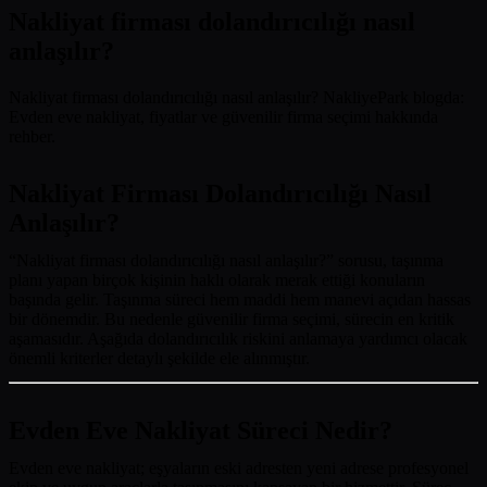
Nakliyat firması dolandırıcılığı nasıl
anlaşılır?
Nakliyat firması dolandırıcılığı nasıl anlaşılır? NakliyePark blogda:
Evden eve nakliyat, fiyatlar ve güvenilir firma seçimi hakkında
rehber.
Nakliyat Firması Dolandırıcılığı Nasıl
Anlaşılır?
“Nakliyat firması dolandırıcılığı nasıl anlaşılır?” sorusu, taşınma
planı yapan birçok kişinin haklı olarak merak ettiği konuların
başında gelir. Taşınma süreci hem maddi hem manevi açıdan hassas
bir dönemdir. Bu nedenle güvenilir firma seçimi, sürecin en kritik
aşamasıdır. Aşağıda dolandırıcılık riskini anlamaya yardımcı olacak
önemli kriterler detaylı şekilde ele alınmıştır.
Evden Eve Nakliyat Süreci Nedir?
Evden eve nakliyat; eşyaların eski adresten yeni adrese profesyonel