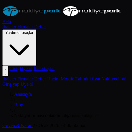
Beta
İhaleler
Firmalar
Defter
Yardımcı araçlar
Giriş
Üye ol
İhale başlat
İhaleler
Firmalar
Defter
Hacim
Mesafe
Tahmini fiyat
Nakliyeci bul
Giriş yap
Üye ol
Anasayfa
/
Blog
/
Nakliyat firması dolandırıcılığı nasıl anlaşılır?
Güven & Karar
27 Ocak 2026
· 4 dk okuma