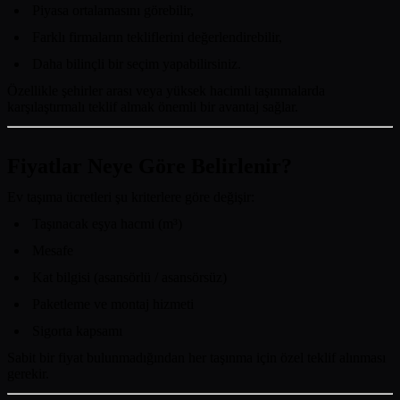
Piyasa ortalamasını görebilir,
Farklı firmaların tekliflerini değerlendirebilir,
Daha bilinçli bir seçim yapabilirsiniz.
Özellikle şehirler arası veya yüksek hacimli taşınmalarda
karşılaştırmalı teklif almak önemli bir avantaj sağlar.
Fiyatlar Neye Göre Belirlenir?
Ev taşıma ücretleri şu kriterlere göre değişir:
Taşınacak eşya hacmi (m³)
Mesafe
Kat bilgisi (asansörlü / asansörsüz)
Paketleme ve montaj hizmeti
Sigorta kapsamı
Sabit bir fiyat bulunmadığından her taşınma için özel teklif alınması
gerekir.