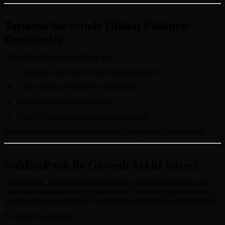
Taşınma Sürecinde Dikkat Edilmesi
Gerekenler
Dolandırıcılık riskini azaltmak için:
Taşınacak eşya hacmi doğru hesaplanmalıdır.
Yazılı nakliyat sözleşmesi yapılmalıdır.
Sigorta poliçesi incelenmelidir.
Fiyat ve hizmet kapsamı netleştirilmelidir.
Bu adımlar hem hasar hem de hukuki anlaşmazlık riskini azaltır.
NakliyePark ile Güvenli Teklif Süreci
NakliyePark
, kullanıcıların birden fazla nakliyat firmasından teklif
almasına olanak tanıyan bir platformdur. Sistem üzerinden ücretsiz
nakliyat ihalesi açarak fiyat ve hizmet karşılaştırması yapabilirsiniz.
Bu yöntem sayesinde: