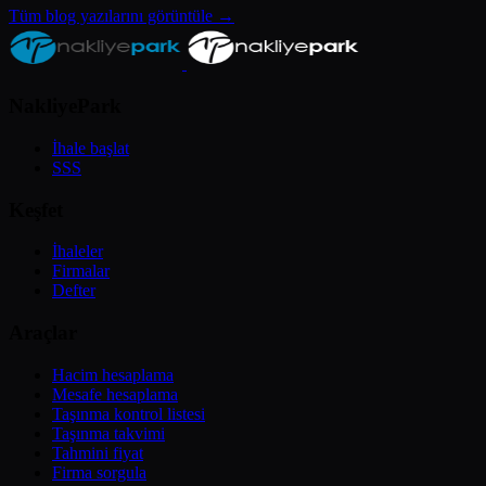
Tüm blog yazılarını görüntüle →
NakliyePark
İhale başlat
SSS
Keşfet
İhaleler
Firmalar
Defter
Araçlar
Hacim hesaplama
Mesafe hesaplama
Taşınma kontrol listesi
Taşınma takvimi
Tahmini fiyat
Firma sorgula