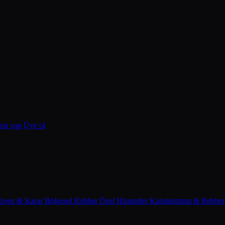
riş yap
Üye ol
üven & Karar
Bölgesel Rehber
Özel Hizmetler
Karşılaştırma & Rehber