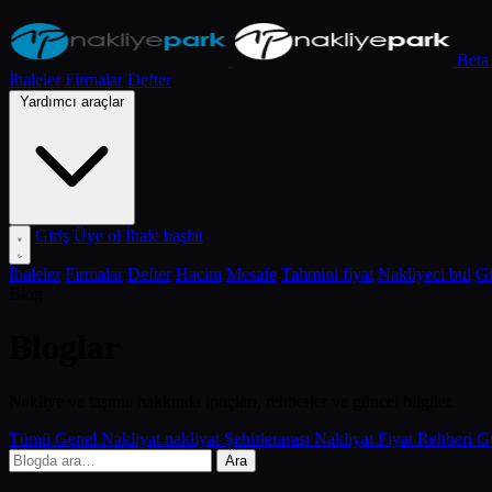
Beta
İhaleler
Firmalar
Defter
Yardımcı araçlar
Giriş
Üye ol
İhale başlat
İhaleler
Firmalar
Defter
Hacim
Mesafe
Tahmini fiyat
Nakliyeci bul
Gi
Blog
Bloglar
Nakliye ve taşıma hakkında ipuçları, rehberler ve güncel bilgiler.
Tümü
Genel Nakliyat
nakliyat
Şehirlerarası Nakliyat
Fiyat Rehberi
G
Ara