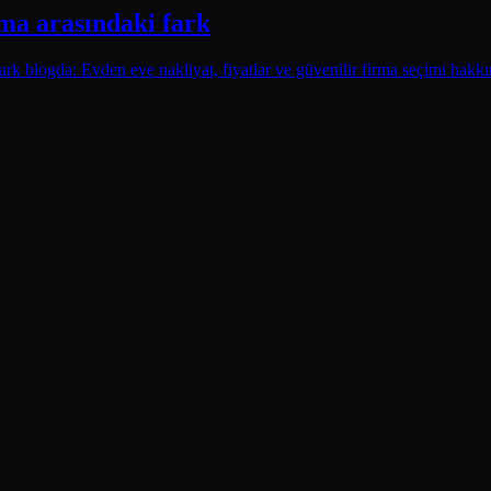
rma arasındaki fark
ark blogda: Evden eve nakliyat, fiyatlar ve güvenilir firma seçimi hakkı