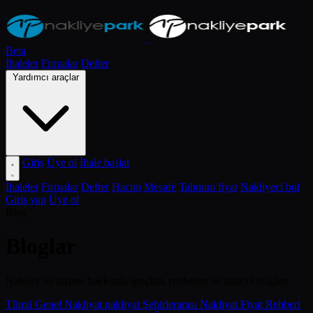
Beta
İhaleler
Firmalar
Defter
Yardımcı araçlar
Giriş
Üye ol
İhale başlat
İhaleler
Firmalar
Defter
Hacim
Mesafe
Tahmini fiyat
Nakliyeci bul
Giriş yap
Üye ol
Blog
Bloglar
Nakliye ve taşıma hakkında ipuçları, rehberler ve güncel bilgiler.
Tümü
Genel Nakliyat
nakliyat
Şehirlerarası Nakliyat
Fiyat Rehberi