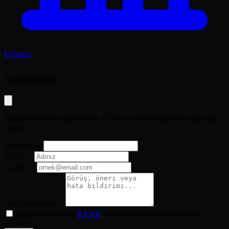
Firmalar
Geri bildirim
NakliyePark beta aşamasında. Görüş ve önerileriniz bizim için çok
değerli.
Web siteniz
Adınız *
E-posta *
Geri bildiriminiz *
Kişisel verilerimin
KVKK
kapsamında işlenmesini kabul
ediyorum. *