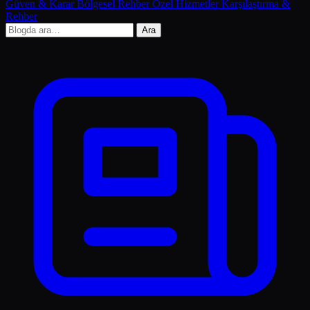
Güven & Karar
Bölgesel Rehber
Özel Hizmetler
Karşılaştırma &
Rehber
Ara