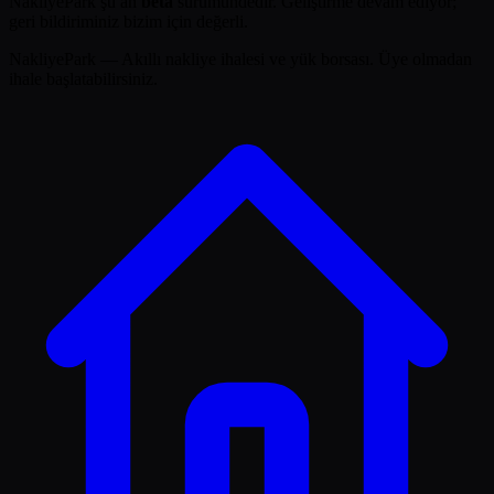
NakliyePark şu an
beta
sürümündedir. Geliştirme devam ediyor;
geri bildiriminiz bizim için değerli.
NakliyePark — Akıllı nakliye ihalesi ve yük borsası. Üye olmadan
ihale başlatabilirsiniz.