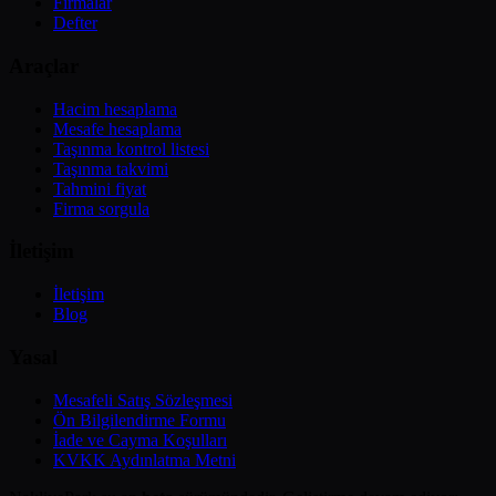
Firmalar
Defter
Araçlar
Hacim hesaplama
Mesafe hesaplama
Taşınma kontrol listesi
Taşınma takvimi
Tahmini fiyat
Firma sorgula
İletişim
İletişim
Blog
Yasal
Mesafeli Satış Sözleşmesi
Ön Bilgilendirme Formu
İade ve Cayma Koşulları
KVKK Aydınlatma Metni