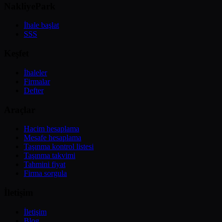
NakliyePark
İhale başlat
SSS
Keşfet
İhaleler
Firmalar
Defter
Araçlar
Hacim hesaplama
Mesafe hesaplama
Taşınma kontrol listesi
Taşınma takvimi
Tahmini fiyat
Firma sorgula
İletişim
İletişim
Blog