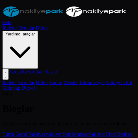
Beta
İhaleler
Firmalar
Defter
Yardımcı araçlar
Giriş
Üye ol
İhale başlat
İhaleler
Firmalar
Defter
Hacim
Mesafe
Tahmini fiyat
Nakliyeci bul
Giriş yap
Üye ol
Blog
Bloglar
Nakliye ve taşıma hakkında ipuçları, rehberler ve güncel bilgiler.
Tümü
Genel Nakliyat
nakliyat
Şehirlerarası Nakliyat
Fiyat Rehberi