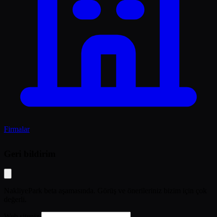
Firmalar
Geri bildirim
NakliyePark beta aşamasında. Görüş ve önerileriniz bizim için çok
değerli.
Web siteniz